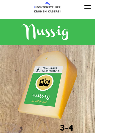
Nussig
3-4