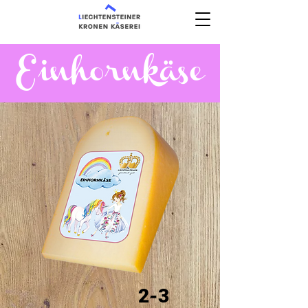
Einhornkäse
2-3